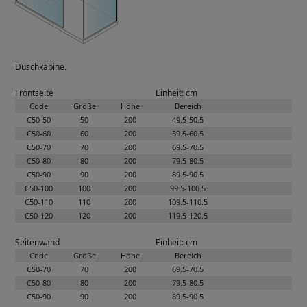
Duschkabine.
Frontseite
Einheit: cm
Code
Größe
Höhe
Bereich
C50-50
50
200
49.5-50.5
C50-60
60
200
59.5-60.5
C50-70
70
200
69.5-70.5
C50-80
80
200
79.5-80.5
C50-90
90
200
89.5-90.5
C50-100
100
200
99.5-100.5
C50-110
110
200
109.5-110.5
C50-120
120
200
119.5-120.5
Seitenwand
Einheit: cm
Code
Größe
Höhe
Bereich
C50-70
70
200
69.5-70.5
C50-80
80
200
79.5-80.5
C50-90
90
200
89.5-90.5