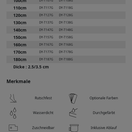
100cm
DY-T107G
DY-T108G
110cm
DY-T117G
DY-T118G
120cm
DY-T127G
DY-T128G
130cm
DY-T137G
DY-T138G
140cm
DY-T147G
DY-T148G
150cm
DY-T157G
DY-T158G
160cm
DY-T167G
DY-T168G
170cm
DY-T177G
DY-T178G
180cm
DY-T187G
DY-T188G
Dicke
:
2.5/3.5 cm
Merkmale
Rutschfest
Optionale Farben
Wasserdicht
Durchgefärbt
Zuschneidbar
Inklusive Ablauf