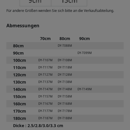
Für andere Größen wenden Sie sich bitte an die Verkaufsabteilung.
Abmessungen
70cm
80cm
90cm
80cm
DY-T088M
90cm
DY-T099M
100cm
DY-T107M
DY-T108M
110cm
DY-T117M
DY-T118M
120cm
DY-T127M
DY-T128M
130cm
DY-T137M
DY-T138M
140cm
DY-T147M
DY-T148M
DY-T149M
150cm
DY-T157M
DY-T158M
160cm
DY-T167M
DY-T168M
170cm
DY-T177M
DY-T178M
180cm
DY-T187M
DY-T188M
Dicke
:
2.5/2.8/3.0/3.3 cm