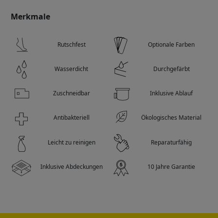
Merkmale
Rutschfest
Optionale Farben
Wasserdicht
Durchgefärbt
Zuschneidbar
Inklusive Ablauf
Antibakteriell
Ökologisches Material
Leicht zu reinigen
Reparaturfähig
Inklusive Abdeckungen
10 Jahre Garantie
Verpackungen
Anleitungen
Flache Duschwanne
Schritt 1