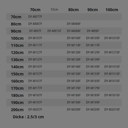
70cm
80cm
90cm
100cm
72cm
70cm
DY-M077F
80cm
DY-M087F
DY-M088F
90cm
DY-M97F
DY-M972F
DY-M088F
DY-M99F
100cm
DY-M107F
DY-M108F
DY-M109F
DY-M1010F
110cm
DY-M117F
DY-M118F
DY-M119F
120cm
DY-M127F
DY-M128F
DY-M129F
DY-M1210F
130cm
DY-M137F
DY-M138F
DY-M139F
140cm
DY-M147F
DY-M148F
DY-M149F
DY-M1410F
150cm
DY-M157F
DY-M158F
DY-M159F
DY-M1510F
160cm
DY-M167F
DY-M168F
DY-M169F
DY-M1610F
170cm
DY-M177F
DY-M178F
DY-M179F
180cm
DY-M187F
DY-M188F
DY-M189F
DY-M1810F
190cm
DY-M197F
DY-M198F
DY-M199F
200cm
DY-M207F
DY-M208F
DY-M209F
DY-M2010F
Dicke
:
2.5/3 cm