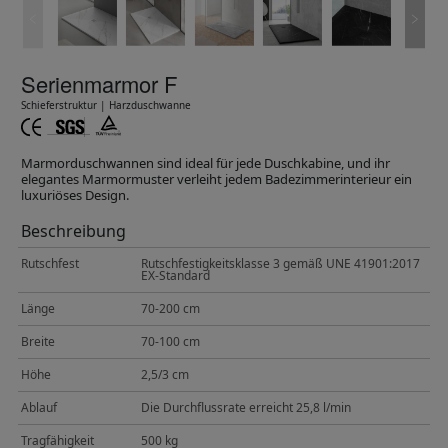
Serienmarmor F
Schieferstruktur | Harzduschwanne
Marmorduschwannen sind ideal für jede Duschkabine, und ihr
elegantes Marmormuster verleiht jedem Badezimmerinterieur ein
luxuriöses Design.
Beschreibung
Rutschfest
Rutschfestigkeitsklasse 3 gemäß UNE 41901:2017
EX-Standard
Länge
70-200 cm
Breite
70-100 cm
Höhe
2,5/3 cm
Ablauf
Die Durchflussrate erreicht 25,8 l/min
Tragfähigkeit
500 kg