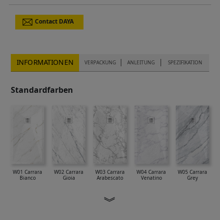
Contact DAYA
INFORMATIONEN
VERPACKUNG
ANLEITUNG
SPEZIFIKATION
Standardfarben
W01 Carrara
W02 Carrara
W03 Carrara
W04 Carrara
W05 Carrara
Bianco
Gioia
Arabescato
Venatino
Grey
︾