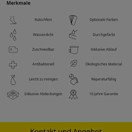
Merkmale
Rutschfest
Optionale Farben
Wasserdicht
Durchgefärbt
Zuschneidbar
Inklusive Ablauf
Antibakteriell
Ökologisches Material
Leicht zu reinigen
Reparaturfähig
Inklusive Abdeckungen
10 Jahre Garantie
Rechteckige Duschwanne
Verpackungen
Anleitungen
Schritt 1
Diese Serie ist in verschiedenen Größen erhältlich,
Kontakt und Angebot
beispielsweise als 1700 mm große Duschwanne:
Strenge Inspektion durch die