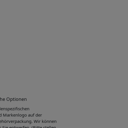
che Optionen
enspezifischen
d Markenlogo auf der
ehörverpackung. Wir können
r Sie entwerfen. (Bitte stellen