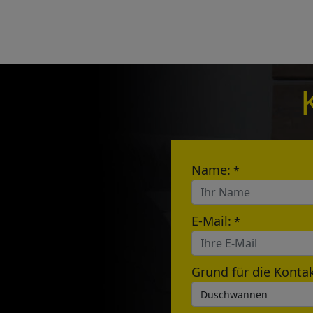
Pleas
to yo
Name:
E-mail:
Name:
*
E-Mail:
*
Grund für die Kont