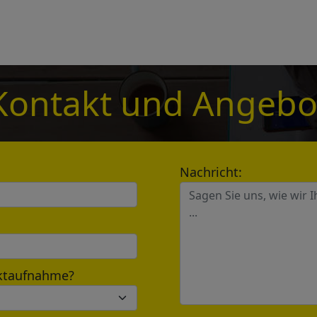
e leave your contact information,the catalogue will b
ur mailbox automatically.
*
Kontakt und Angebo
*
Nachricht:
Send
aktaufnahme?