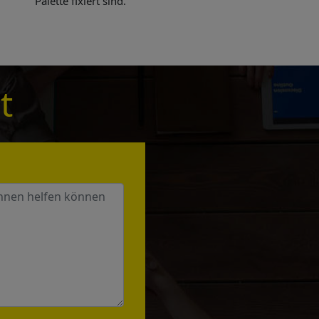
Palette fixiert sind.
e sent
t