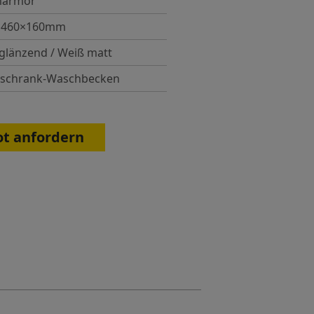
marmor
×460×160mm
glänzend / Weiß matt
rschrank-Waschbecken
ot anfordern