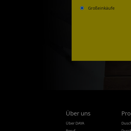
Großeinkäufe
Über uns
Pro
Über DAYA
Dusc
Beruf
Dusc