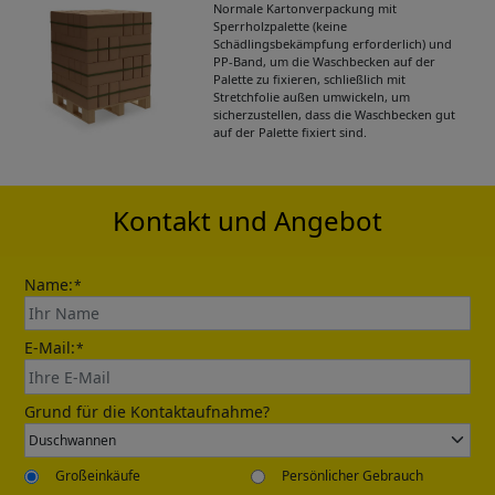
Normale Kartonverpackung mit
Sperrholzpalette (keine
Schädlingsbekämpfung erforderlich) und
Get Catalogue
PP-Band, um die Waschbecken auf der
Palette zu fixieren, schließlich mit
Stretchfolie außen umwickeln, um
sicherzustellen, dass die Waschbecken gut
Please leave your contact information,the
auf der Palette fixiert sind.
catalogue will be sent to your mailbox
automatically.
Kontakt und Angebot
Name:
*
E-Mail:
*
Send
Grund für die Kontaktaufnahme?
Großeinkäufe
Persönlicher Gebrauch