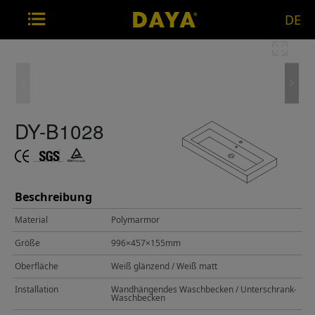
DE
DY-B1028
Beschreibung
Material
Polymarmor
Größe
996×457×155mm
Oberfläche
Weiß glänzend / Weiß matt
Installation
Wandhängendes Waschbecken / Unterschrank-
Waschbecken