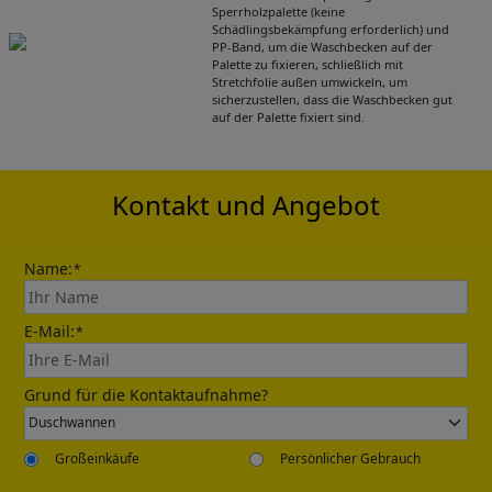
Sperrholzpalette (keine
Schädlingsbekämpfung erforderlich) und
Get Catalogue
PP-Band, um die Waschbecken auf der
Palette zu fixieren, schließlich mit
Stretchfolie außen umwickeln, um
sicherzustellen, dass die Waschbecken gut
Please leave your contact information,the
auf der Palette fixiert sind.
catalogue will be sent to your mailbox
automatically.
Kontakt und Angebot
Name:
*
E-Mail:
*
Send
Grund für die Kontaktaufnahme?
Großeinkäufe
Persönlicher Gebrauch