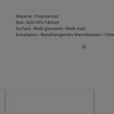
Material
:
Polymarmor
Size
:
620×355×145mm
Surface
:
Weiß glänzend / Weiß matt
Installation
:
Wandhängendes Waschbecken / Unte