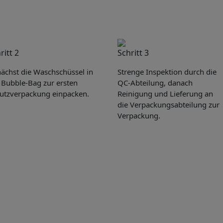
ritt 2
Schritt 3
ächst die Waschschüssel in
Strenge Inspektion durch die
 Bubble-Bag zur ersten
QC-Abteilung, danach
utzverpackung einpacken.
Reinigung und Lieferung an
die Verpackungsabteilung zur
Verpackung.
Get Catalogue
e leave your contact information,the catalogue will b
ur mailbox automatically.
*