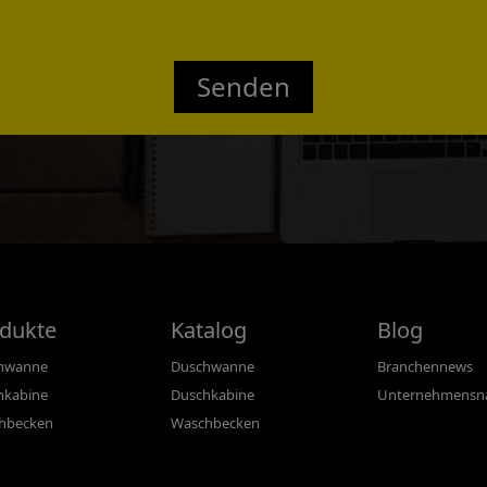
Confirmed
Senden
dukte
Katalog
Blog
hwanne
Duschwanne
Branchennews
hkabine
Duschkabine
Unternehmensna
hbecken
Waschbecken