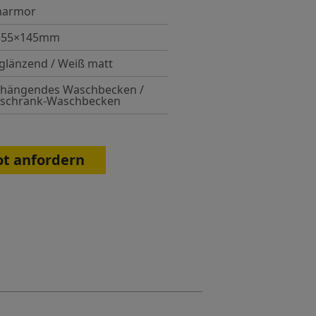
marmor
355×145mm
glänzend / Weiß matt
hängendes Waschbecken /
rschrank-Waschbecken
ot anfordern