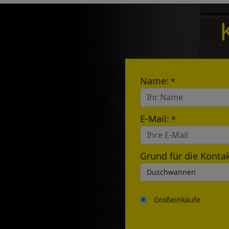
E-mail:
Name:
*
E-Mail:
*
Grund für die Kont
Großeinkäufe